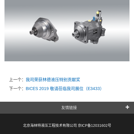
上一个：
我司荣获林德液压特别贡献奖
下一个：
BICES 2019 敬请莅临我司展位（E3433）
友情链接
北京海林特液压工程技术有限公司
京ICP备12031602号