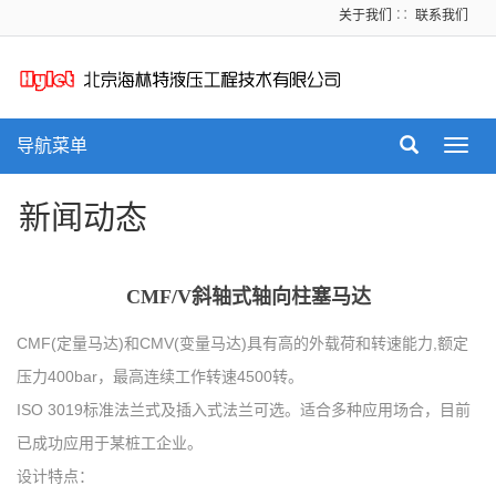
关于我们
∷
联系我们
导航菜单
Toggl
navig
新闻动态
CMF/V斜轴式轴向柱塞马达
CMF(定量马达)和CMV(变量马达)具有高的外载荷和转速能力,额定
压力400bar，最高连续工作转速4500转。
ISO 3019标准法兰式及插入式法兰可选。适合多种应用场合，目前
已成功应用于某桩工企业。
设计特点：