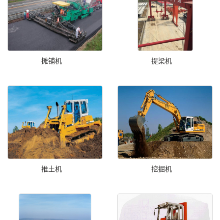
摊铺机
提梁机
推土机
挖掘机