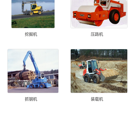
挖掘机
压路机
抓钢机
装载机