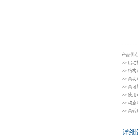
产品优
>> 启
>> 结
>> 高
>> 高
>> 使
>> 动
>> 高转
详细