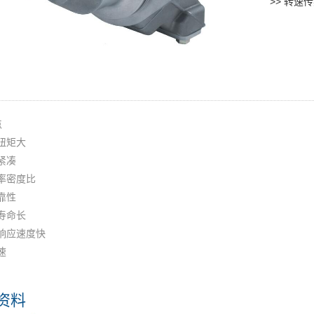
>> 转速
点
动扭矩大
构紧凑
功率密度比
可靠性
用寿命长
态响应速度快
速
资料