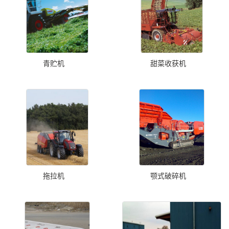
青贮机
甜菜收获机
拖拉机
颚式破碎机